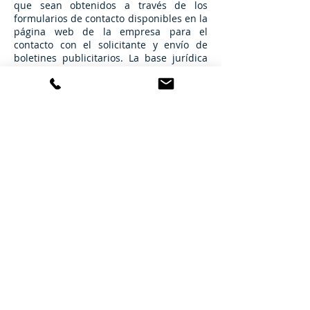
que sean obtenidos a través de los
formularios de contacto disponibles en la
página web de la empresa para el
contacto con el solicitante y envío de
boletines publicitarios. La base jurídica
para el tratamiento es el consentimiento
del interesado. Sus datos no se cederán
a terceros salvo obligación legal.
Cualquier persona tiene derecho a
solicitar el acceso, rectificación,
supresión, limitación del tratamiento,
oposición o derecho a la portabilidad de
sus datos personales, escribiéndonos a la
dirección de nuestras oficinas, o
enviando un correo electrónico a
administracion@bolvette.com
, indicando
el derecho que desea ejercer. Puede
obtener información adicional en nuestra
política de privacidad
© 2019 Bolvette S.L, Correduría de Seguros
Aviso Legal
Política de Privacidad