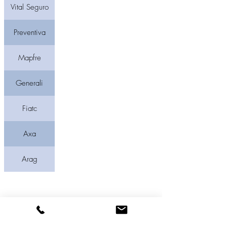
Vital Seguro
Preventiva
Mapfre
Generali
Fiatc
Axa
Arag
© 2019 Bolvette S.L, Correduría de Seguros
Aviso Legal