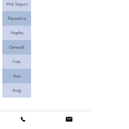
Vital Seguro
Preventiva
Mapfre
Generali
Fiatc
Axa
Arag
© 2019 Bolvette S.L, Correduría de Seguros
Aviso Legal